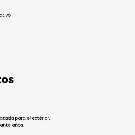
ativo
tos
tada para el exterior,
rante años.