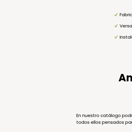
Fabri
Versa
Instal
Am
En nuestro catálogo podr
todos ellos pensados par